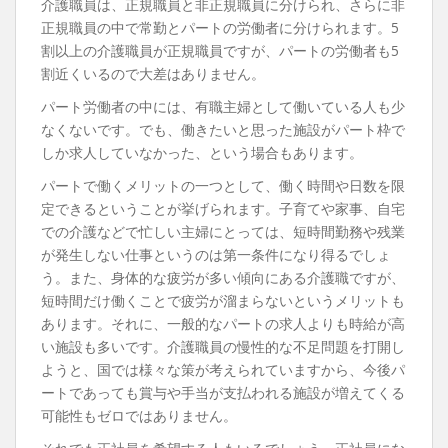
介護職員は、正規職員と非正規職員に分けられ、さらに非
正規職員の中で常勤とパートの労働者に分けられます。5
割以上の介護職員が正規職員ですが、パートの労働者も5
割近くいるので大差はありません。
パート労働者の中には、有職主婦として働いている人も少
なくないです。でも、働きたいと思った施設がパート枠で
しか求人していなかった、という場合もあります。
パートで働くメリットの一つとして、働く時間や日数を限
定できるということが挙げられます。子育てや家事、自宅
での介護などで忙しい主婦にとっては、短時間勤務や残業
が発生しない仕事というのは第一条件になり得るでしょ
う。また、身体的な疲労が多い傾向にある介護職ですが、
短時間だけ働くことで疲労が溜まらないというメリットも
あります。それに、一般的なパートの求人よりも時給が高
い施設も多いです。介護職員の慢性的な不足問題を打開し
ようと、国では様々な策が考えられていますから、今後パ
ートであっても賞与や手当が支払われる施設が増えてくる
可能性もゼロではありません。