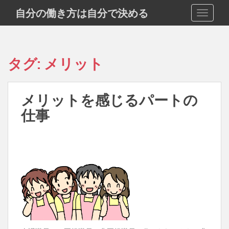
S
自分の働き方は自分で決める
TOGGLE
k
i
p
t
タグ:
メリット
o
m
a
メリットを感じるパートの
i
仕事
n
c
o
n
t
e
n
t